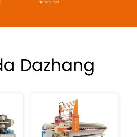
o
de serviços
 da Dazhang