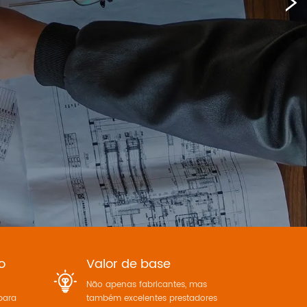
ço
Valor de base
Não apenas fabricantes, mas
para
também excelentes prestadores