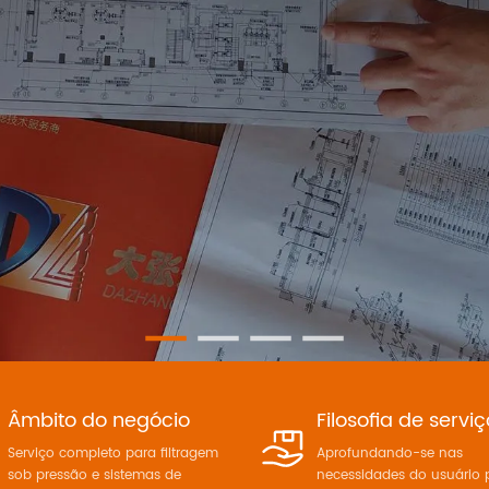
Âmbito do negócio
Filosofia de servi
Serviço completo para filtragem
Aprofundando-se nas
sob pressão e sistemas de
necessidades do usuário 